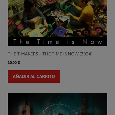
THE T-MAKERS – THE TIME IS NOW (2024)
10,00
€
AÑADIR AL CARRITO
Este
producto
tiene