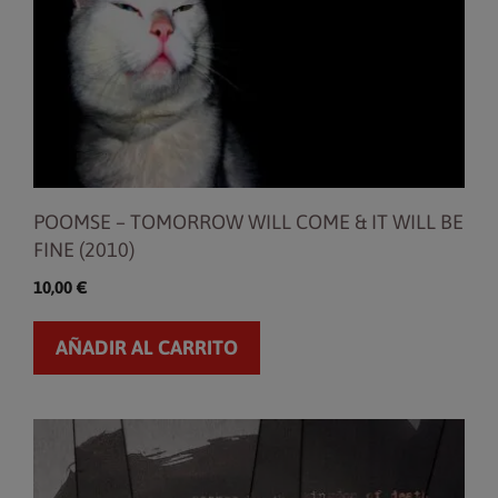
POOMSE – TOMORROW WILL COME & IT WILL BE
FINE (2010)
10,00
€
AÑADIR AL CARRITO