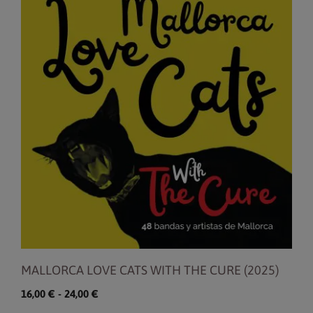
producto
tiene
múltiples
variantes.
Las
opciones
se
pueden
elegir
en
la
página
de
producto
MALLORCA LOVE CATS WITH THE CURE (2025)
Rango
16,00
€
-
24,00
€
de