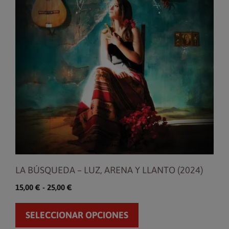
múltiples
variantes.
Las
opciones
se
pueden
elegir
en
la
página
de
producto
LA BÚSQUEDA – LUZ, ARENA Y LLANTO (2024)
Rango
15,00
€
-
25,00
€
de
precios:
SELECCIONAR OPCIONES
desde