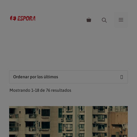
Saltar
al
MENÚ
contenido
Ordenado
Mostrando 1–18 de 76 resultados
por
los
Este
últimos
producto
tiene
múltiples