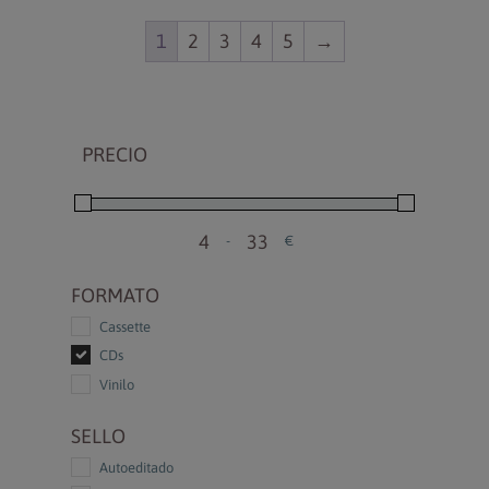
1
2
3
4
5
→
PRECIO
-
€
Minimum Price
Maximum Price
FORMATO
Cassette
CDs
Vinilo
SELLO
Autoeditado