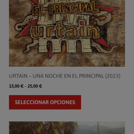
opciones
se
pueden
elegir
en
la
página
de
producto
URTAIN – UNA NOCHE EN EL PRINCIPAL (2023)
Rango
15,00
€
-
25,00
€
de
precios:
SELECCIONAR OPCIONES
desde
15,00 €
hasta
25,00 €