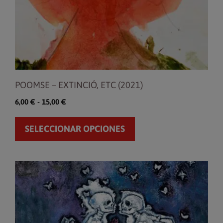
elegir
en
la
página
de
producto
POOMSE – EXTINCIÓ, ETC (2021)
Rango
6,00
€
-
15,00
€
de
precios:
SELECCIONAR OPCIONES
desde
6,00 €
hasta
15,00 €